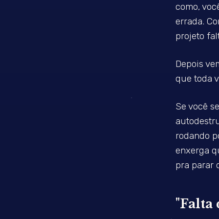
como, você
errada. Co
projeto fa
Depois vem
que toda v
Se você se
autodestr
rodando po
enxerga qu
pra parar 
"Falta