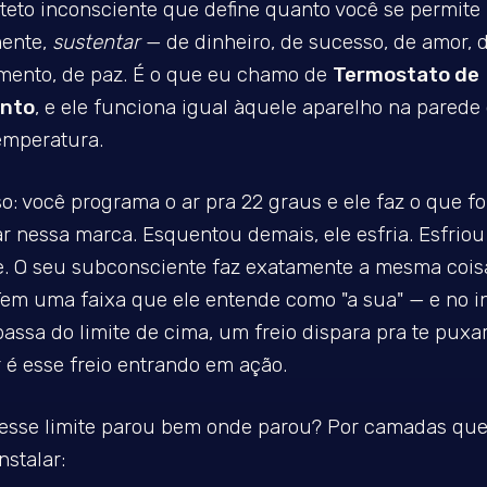
teto inconsciente que define quanto você se permite 
mente,
sustentar
— de dinheiro, de sucesso, de amor, 
mento, de paz. É o que eu chamo de
Termostato de
nto
, e ele funciona igual àquele aparelho na parede
emperatura.
o: você programa o ar pra 22 graus e ele faz o que fo
r nessa marca. Esquentou demais, ele esfria. Esfriou
e. O seu subconsciente faz exatamente a mesma cois
Tem uma faixa que ele entende como "a sua" — e no i
assa do limite de cima, um freio dispara pra te puxar
 é esse freio entrando em ação.
 esse limite parou bem onde parou? Por camadas que
nstalar: