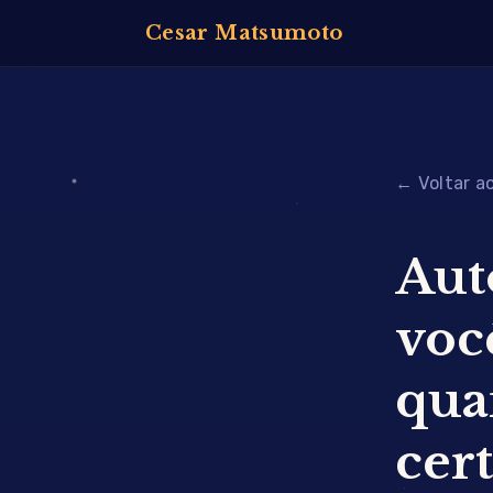
Cesar Matsumoto
← Voltar ao
Aut
você
qua
cer