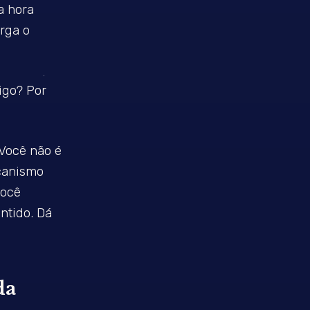
a hora
rga o
igo? Por
 Você não é
canismo
você
ntido. Dá
da