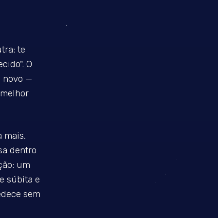
ra: te
cido". O
O novo —
 melhor
a mais,
sa dentro
ção: um
e súbita e
bedece sem