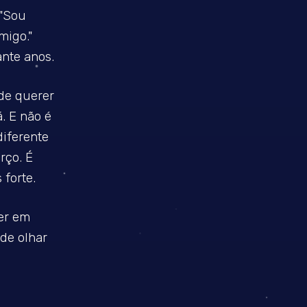
 "Sou
migo."
nte anos.
de querer
. E não é
diferente
rço. É
forte.
ter em
de olhar