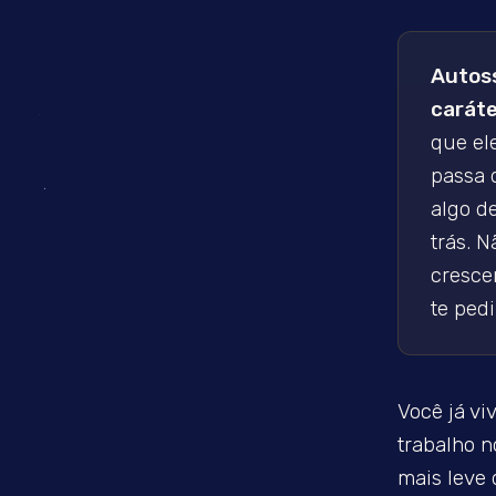
Autoss
caráte
que el
passa 
algo d
trás. N
cresce
te pedi
Você já vi
trabalho 
mais leve 