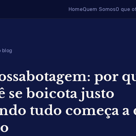
Home
Quem Somos
O que o
 blog
ossabotagem: por q
 se boicota justo
ndo tudo começa a 
to