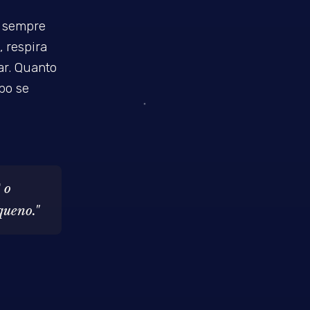
e sempre
, respira
ar. Quanto
po se
 o
queno."