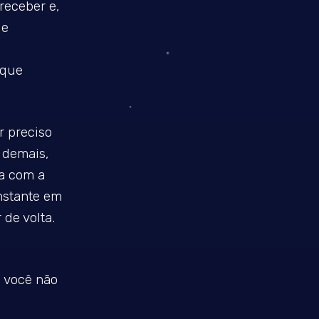
receber e,
de
 que
r preciso
 demais,
a com a
nstante em
 de volta.
 você não