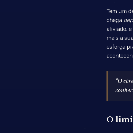
Tem um de
chega
dep
aliviado, 
mais a sua
esforça pra
acontecend
"O cér
conhec
O limi