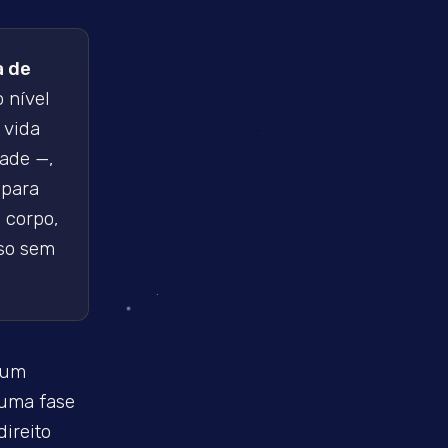
a de
 nível
 vida
dade —,
 para
 corpo,
sso sem
 um
 uma fase
ireito