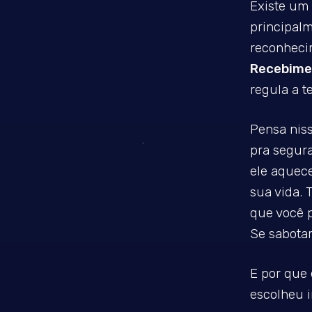
Existe um 
principal
reconheci
Recebime
regula a t
Pensa niss
pra segura
ele aquec
sua vida. 
que você p
Se sabotar
E por que
escolheu i