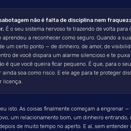
abotagem não é falta de disciplina nem fraquez
r.
É o seu sistema nervoso te trazendo de volta para o
e aprendeu a reconhecer como seguro. Quando a sua
de um certo ponto — de dinheiro, de amor, de visibili
entro de você dispara um alarme silencioso e te puxa
ão é que você queira ficar pequeno. É que, para o seu
r ainda soa como risco. E ele age para te proteger di
r licença.
veu isto. As coisas finalmente começam a engrenar —
novo, um relacionamento bom, um dinheiro entrando,
depois de muito tempo no aperto. E aí, sem entender d