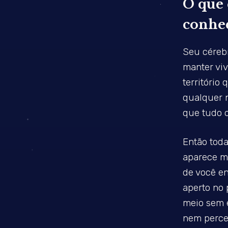
O que 
conhec
Seu céreb
manter viv
território
qualquer 
que tudo o
Então toda
aparece m
de você e
aperto no 
meio sem 
nem perce