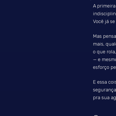
A primeira
indiscipli
Você já s
Mas pensa
mais, qual
o que rola
— e mesmo 
esforço p
E essa coi
segurança.
pra sua ag