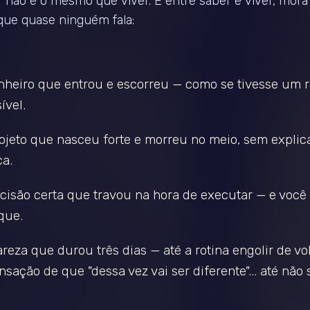
 não é o mesmo que viver. E entre saber e viver, mor
 que quase ninguém fala:
nheiro que entrou e escorreu — como se tivesse um r
ível.
ojeto que nasceu forte e morreu no meio, sem explic
ca.
cisão certa que travou na hora de executar — e você
que.
areza que durou três dias — até a rotina engolir de vol
nsação de que "dessa vez vai ser diferente"... até não s