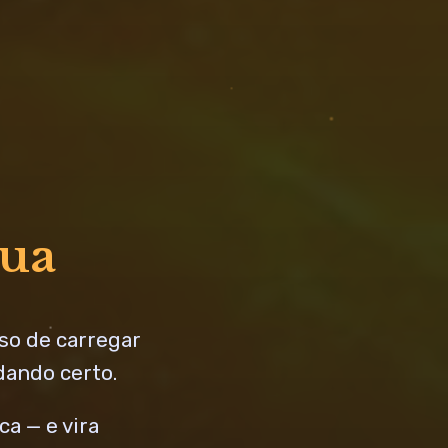
sua
so de carregar
dando certo.
a — e vira