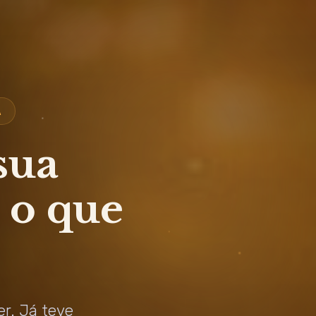
A
sua
 o que
er. Já teve