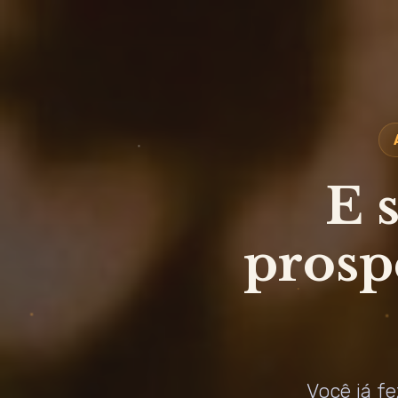
E 
prosp
Você já fe