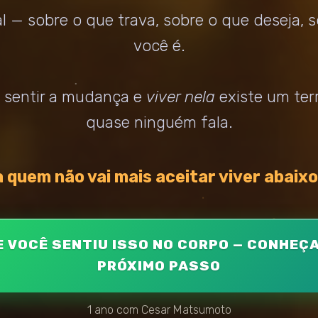
al — sobre o que trava, sobre o que deseja,
você é.
 sentir a mudança e
viver nela
existe um terr
quase ninguém fala.
 quem não vai mais aceitar viver abaix
E VOCÊ SENTIU ISSO NO CORPO — CONHEÇA
PRÓXIMO PASSO
1 ano com Cesar Matsumoto