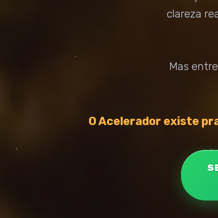
clareza re
Mas entre
O Acelerador existe pra
S