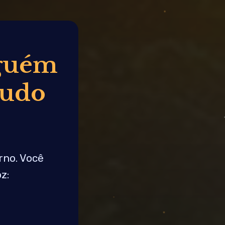
nguém
 tudo
rno. Você
z: