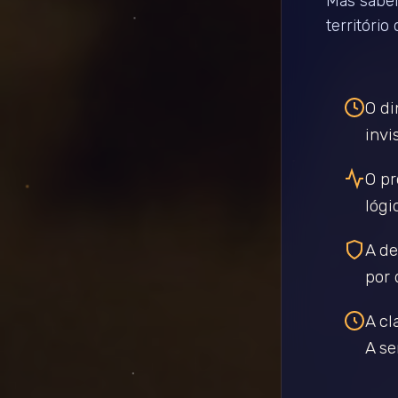
Mas saber
território
O di
invis
O pr
lógi
A de
por 
A cl
A se