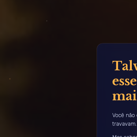
Talv
esse
mai
Você não 
travavam. 