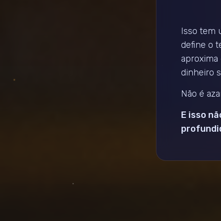
Isso tem 
define o 
aproxima 
dinheiro 
Não é azar
E isso n
profundi