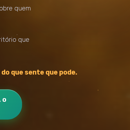
 sobre quem
itório que
o do que sente que pode.
 O