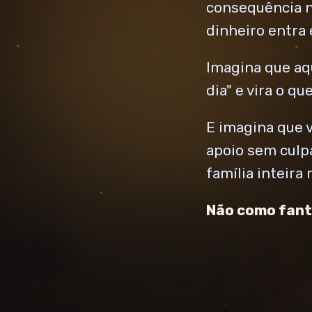
consequência n
dinheiro entra 
Imagina que aq
dia" e vira o q
E imagina que 
apoio sem culpa
família inteira 
Não como fant