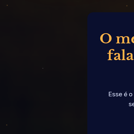
O me
fala
Esse é o
s