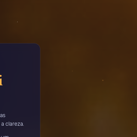
i
sas
a clareza.