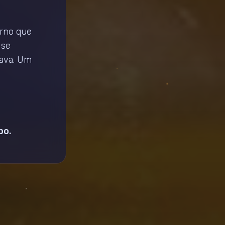
erno que
 se
rava. Um
po.