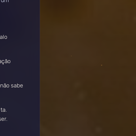
a um
alo
ação
 não sabe
ta.
er.